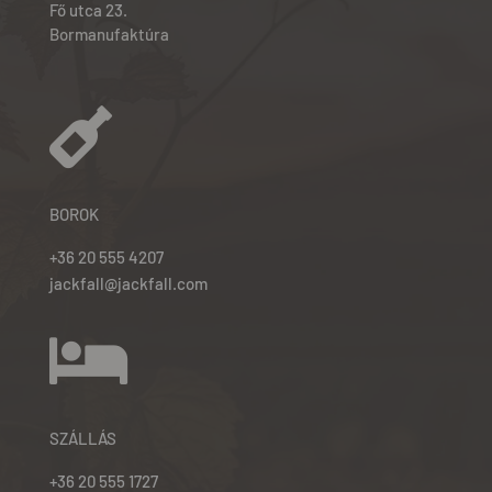
Fő utca 23.
Bormanufaktúra

BOROK
+36 20 555 4207
jackfall@jackfall.com

SZÁLLÁS
+36 20 555 1727