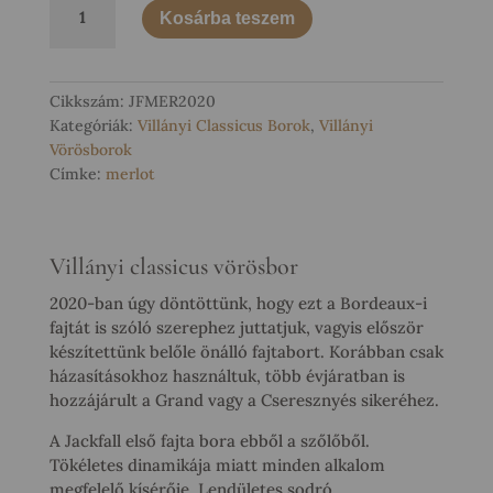
Kosárba teszem
2020
Száraz
Vörösbor
mennyiség
Cikkszám:
JFMER2020
Kategóriák:
Villányi Classicus Borok
,
Villányi
Vörösborok
Címke:
merlot
Villányi classicus vörösbor
2020-ban úgy döntöttünk, hogy ezt a Bordeaux-i
fajtát is szóló szerephez juttatjuk, vagyis először
készítettünk belőle önálló fajtabort. Korábban csak
házasításokhoz használtuk, több évjáratban is
hozzájárult a Grand vagy a Cseresznyés sikeréhez.
A Jackfall első fajta bora ebből a szőlőből.
Tökéletes dinamikája miatt minden alkalom
megfelelő kísérője. Lendületes sodró