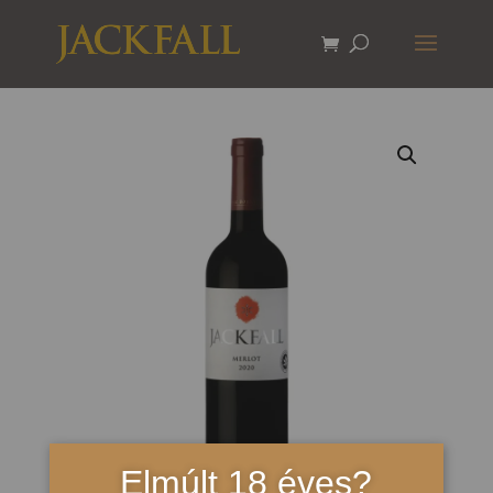
Elmúlt 18 éves?