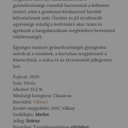
gyümölcsössége remekül harmonizál a kellemes
testtel, amit a gondosan kiválasztott hordók
kölcsönöznek neki. Őszinte és jól strukturált
egyénisége mindig a kedvünkre akar tenni és
igyekszik a hangulatunknak megfelelően bemutatni
tökéletességét.
Egységes masszív gyümölcsösségét gyengéden
szövik át a tanninok, a kortyban megjelennek a
feketeribizli, a szilva és az étcsokoládé jellegzetes
ízei.
Évjárat: 2020
Szín: Vörös
Alkohol: 13,5 %
Minőségi kategória: Classicus
Borvidék:
Villányi
Eredet megjelölés: DHC Villány
Szőlőfajta:
Merlot
Jelleg:
Száraz
Borstílus: Tanninhangsúlyos
vörösbor