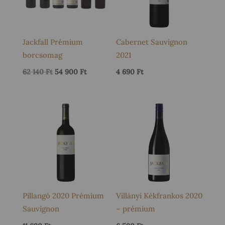
Jackfall Prémium
Cabernet Sauvignon
borcsomag
2021
Original
Current
62 140
Ft
54 900
Ft
4 690
Ft
price
price
was:
is:
62
54
140 Ft.
900 Ft.
Pillangó 2020 Prémium
Villányi Kékfrankos 2020
Sauvignon
– prémium