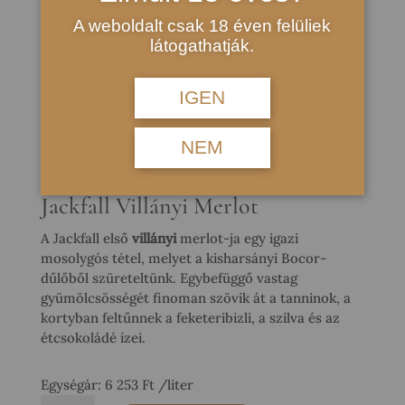
A weboldalt csak 18 éven felüliek
látogathatják.
Shop
/
Villányi Vörösborok
/ Merlot 2020 Száraz
Vörösbor
IGEN
Merlot 2020 Száraz Vörösbor
NEM
4 690
Ft
Jackfall Villányi Merlot
A Jackfall első
villányi
merlot-ja egy igazi
mosolygós tétel, melyet a kisharsányi Bocor-
dűlőből szüreteltünk. Egybefüggő vastag
gyümölcsösségét finoman szövik át a tanninok, a
kortyban feltűnnek a feketeribizli, a szilva és az
étcsokoládé ízei.
Egységár:
6 253
Ft
/liter
Merlot