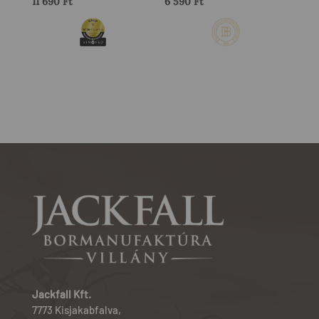
11 690
Ft
6 590
Ft
Jackfall Kft.
7773 Kisjakabfalva,