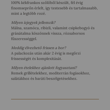
100% kékfrankos szőlőből készült, fél évig
finomseprőn érlelt, így testesebb és tartalmasabb,
mint a legtöbb rozé.
Milyen ízjegyek jellemzik?
Málna, szamóca, ribizli, valamint csipkebogyó és
gránátalma köszönnek vissza, rózsaborsos
fűszerességgel.
Meddig élvezhető frissen a bor?
A palackozás után akár 2 évig is megőrzi
frissességét és komplexitását.
Milyen ételekhez ajánlott fogyasztani?
Remek grillételekhez, mediterrán fogásokhoz,
salátákhoz és baráti beszélgetésekhez.