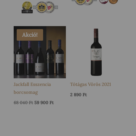
Akció!
Jackfall Esszencia
Tótágas Vörös 2021
borcsomag
2 890
Ft
Original
Current
68 040
Ft
59 900
Ft
price
price
was:
is:
68
59
040 Ft.
900 Ft.