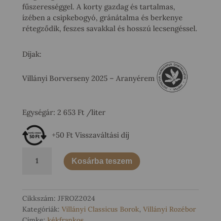
fűszerességgel. A korty gazdag és tartalmas,
ízében a csipkebogyó, gránátalma és berkenye
rétegződik, feszes savakkal és hosszú lecsengéssel.
Díjak:
Villányi Borverseny 2025 – Aranyérem
Egységár:
2 653
Ft
/liter
+50 Ft Visszaváltási díj
Rózsabimbó
Kosárba teszem
Villányi
Rozé
2024
mennyiség
Cikkszám:
JFROZ2024
Kategóriák:
Villányi Classicus Borok
,
Villányi Rozébor
Címke:
kékfrankos