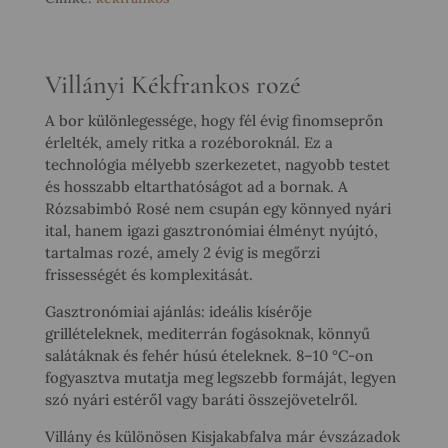
Villányi Kékfrankos rozé
A bor különlegessége, hogy fél évig finomseprőn
érlelték, amely ritka a rozéboroknál. Ez a
technológia mélyebb szerkezetet, nagyobb testet
és hosszabb eltarthatóságot ad a bornak. A
Rózsabimbó Rosé nem csupán egy könnyed nyári
ital, hanem igazi gasztronómiai élményt nyújtó,
tartalmas rozé, amely 2 évig is megőrzi
frissességét és komplexitását.
Gasztronómiai ajánlás: ideális kísérője
grillételeknek, mediterrán fogásoknak, könnyű
salátáknak és fehér húsú ételeknek. 8–10 °C-on
fogyasztva mutatja meg legszebb formáját, legyen
szó nyári estéről vagy baráti összejövetelről.
Villány és különösen Kisjakabfalva már évszázadok