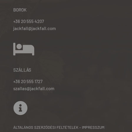
BOROK
+36 20 555 4207
jackfall@jackfall.com

SZÁLLÁS
+36 20 555 1727
szallas@jackfall.com

ÁLTALÁNOS SZERZŐDÉSI FELTÉTELEK – IMPRESSZUM