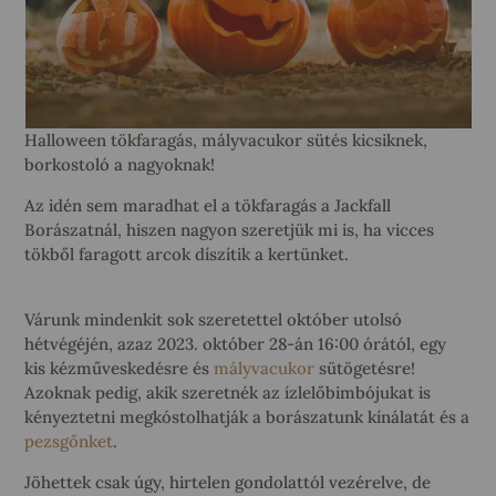
Halloween tökfaragás, mályvacukor sütés kicsiknek,
borkostoló a nagyoknak!
Az idén sem maradhat el a tökfaragás a Jackfall
Borászatnál, hiszen nagyon szeretjük mi is, ha vicces
tökből faragott arcok díszítik a kertünket.
Várunk mindenkit sok szeretettel október utolsó
hétvégéjén, azaz 2023. október 28-án 16:00 órától, egy
kis kézműveskedésre és
mályvacukor
sütögetésre!
Azoknak pedig, akik szeretnék az ízlelőbimbójukat is
kényeztetni megkóstolhatják a borászatunk kínálatát és a
pezsgőnket
.
Jöhettek csak úgy, hirtelen gondolattól vezérelve, de