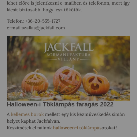
lehet előre is jelentkezni e-mailben és telefonon, mert így
kicsit biztosabb, hogy lesz tökötök.
Telefon: +36-20-555-1727
e-mail:szallas@jackfall.com
Halloween-i Töklámpás faragás 2022
A
kellemes borok
mellett egy kis kézműveskedés simán
helyet kaphat Jackfalván.
Készítsétek el nálunk
halloween-i
töklámpás
otokat!