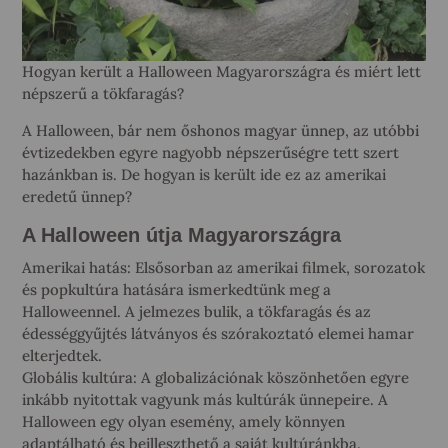
Hogyan került a Halloween Magyarországra és miért lett
népszerű a tökfaragás?
A Halloween, bár nem őshonos magyar ünnep, az utóbbi
évtizedekben egyre nagyobb népszerűségre tett szert
hazánkban is. De hogyan is került ide ez az amerikai
eredetű ünnep?
A Halloween útja Magyarországra
Amerikai hatás: Elsősorban az amerikai filmek, sorozatok
és popkultúra hatására ismerkedtünk meg a
Halloweennel. A jelmezes bulik, a tökfaragás és az
édességgyűjtés látványos és szórakoztató elemei hamar
elterjedtek.
Globális kultúra: A globalizációnak köszönhetően egyre
inkább nyitottak vagyunk más kultúrák ünnepeire. A
Halloween egy olyan esemény, amely könnyen
adaptálható és beilleszthető a saját kultúránkba.