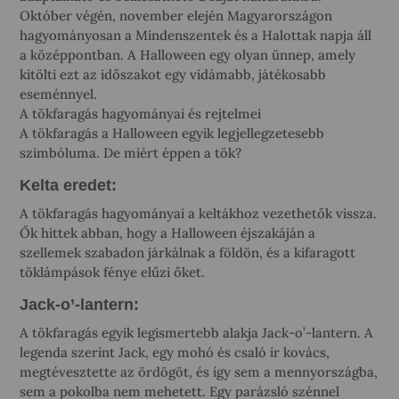
Október végén, november elején Magyarországon
hagyományosan a Mindenszentek és a Halottak napja áll
a középpontban. A Halloween egy olyan ünnep, amely
kitölti ezt az időszakot egy vidámabb, játékosabb
eseménnyel.
A tökfaragás hagyományai és rejtelmei
A tökfaragás a Halloween egyik legjellegzetesebb
szimbóluma. De miért éppen a tök?
Kelta eredet:
A tökfaragás hagyományai a keltákhoz vezethetők vissza.
Ők hittek abban, hogy a Halloween éjszakáján a
szellemek szabadon járkálnak a földön, és a kifaragott
töklámpások fénye elűzi őket.
Jack-o’-lantern:
A tökfaragás egyik legismertebb alakja Jack-o’-lantern. A
legenda szerint Jack, egy mohó és csaló ír kovács,
megtévesztette az ördögöt, és így sem a mennyországba,
sem a pokolba nem mehetett. Egy parázsló szénnel