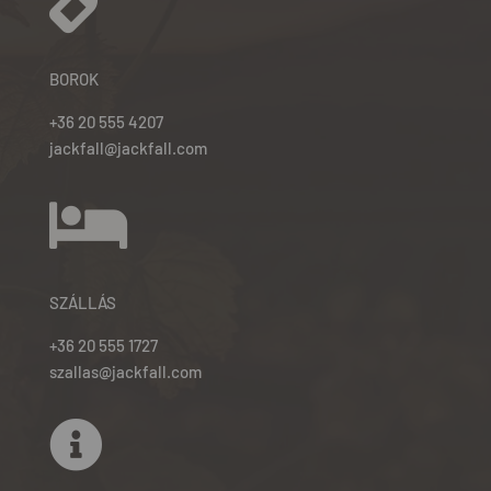

BOROK
+36 20 555 4207
jackfall@jackfall.com

SZÁLLÁS
+36 20 555 1727
szallas@jackfall.com
