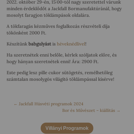
2022. október 29-én, 15:00-tól nagy szeretettel várunk
minden érdeklődőt a Jackfall Bormanufaktúránál, hogy
mosolyt faragjon töklámpások oldalára.
A tökfaragás kézműves foglalkozás részvételi díja
tökönként 2000 Ft.
Készítünk
babgulyást
is
héveknédlivel
!
Ha szeretnétek enni belőle, kérlek szóljatok előre, és
hogy hányan szeretnétek enni! Ára: 2900 Ft.
Este pedig lesz pille cukor sütögetés, remélhetőleg
számtalan mosolygós világító töklámpással kísérve!
←
Jackfall Húsvéti programok 2024
Bor és Művészet – kiállítás
→
Villányi Programok